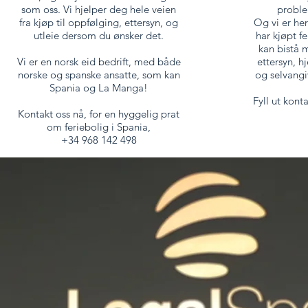
som oss. Vi hjelper deg hele veien
proble
fra kjøp til oppfølging, ettersyn, og
Og vi er her
utleie dersom du ønsker det.
har kjøpt f
kan bistå m
Vi er en norsk eid bedrift, med både
ettersyn, h
norske og spanske ansatte, som kan
og selvangi
Spania og La Manga!
Fyll ut kont
Kontakt oss nå, for en hyggelig prat
om feriebolig i Spania,
+34 968 142 498