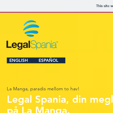
This site 
ENGLISH
ESPAÑOL
La Manga, paradis mellom to hav!
Legal Spania, din meg
på La Manga.