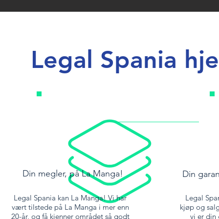
Legal Spania hje
Din megler, på La Manga!
Din garant
Legal Spania kan La Manga! Vi har
Legal Span
vært tilstede på La Manga i mer enn
kjøp og sal
20-år, og få kjenner området så godt
vi er din