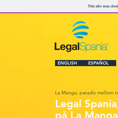
This site was des
ENGLISH
ESPAÑOL
La Manga, paradis mellom t
Legal Spania
på La Manga