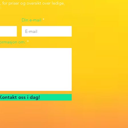
 for priser og oversikt over ledige,
:
Din e-mail
formasjon om:
Kontakt oss i dag!