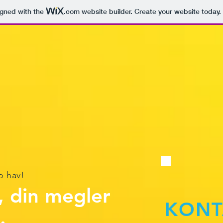
igned with the
.com
website builder. Create your website today.
o hav!
, din megler
KONT
.