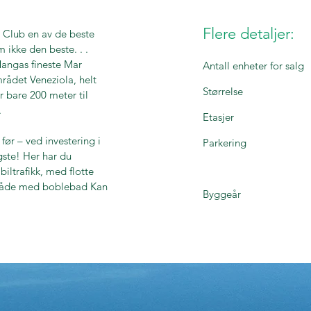
Flere detaljer:
 Club en av de beste
ikke den beste. . .
Mangas fineste Mar
Antall enheter for salg
rådet Veneziola, helt
Størrelse
 bare 200 meter til
.
Etasjer
før – ved investering i
Parkering
gste! Her har du
biltrafikk, med flotte
område med boblebad Kan
Byggeår