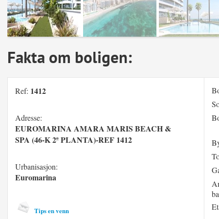
Fakta om boligen:
1412
Bo
Ref:
S
Adresse:
Bo
EUROMARINA AMARA MARIS BEACH &
SPA (46-K 2ª PLANTA)-REF 1412
B
T
Urbanisasjon:
Ga
Euromarina
An
b
Et
Tips en venn