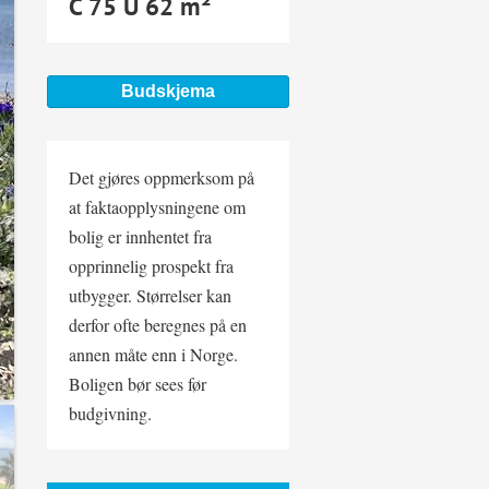
C 75 U 62 m²
Budskjema
Det gjøres oppmerksom på
at faktaopplysningene om
bolig er innhentet fra
opprinnelig prospekt fra
utbygger. Størrelser kan
derfor ofte beregnes på en
annen måte enn i Norge.
Boligen bør sees før
budgivning.