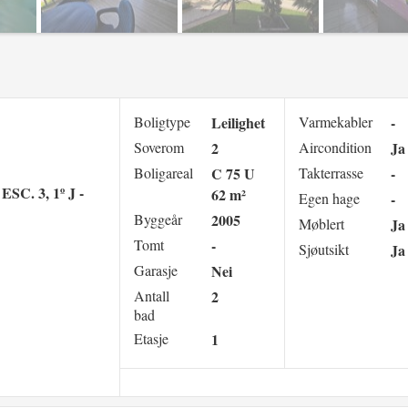
Boligtype
Leilighet
Varmekabler
-
Soverom
2
Aircondition
Ja
Boligareal
C 75 U
Takterrasse
-
. 3, 1º J -
62 m²
Egen hage
-
Byggeår
2005
Møblert
Ja
Tomt
-
Sjøutsikt
Ja
Garasje
Nei
Antall
2
bad
Etasje
1