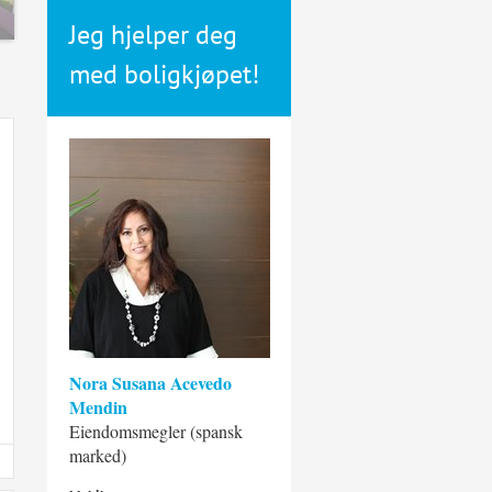
Jeg hjelper deg
med boligkjøpet!
Nora Susana Acevedo
Mendin
Eiendomsmegler (spansk
marked)