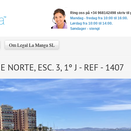
Ring oss på +34 968142498 skriv ti
Mandag - fredag ​​fra 10:00 til 16:00.
Lørdag fra 10:00 til 14:00.
Søndager - stengt
Om Legal La Manga SL
ORTE, ESC. 3, 1º J - REF - 1407