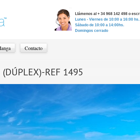
Llámenos al + 34 968 142 498 o esc
Lunes - Viernes de 10:00 a 16:00 hs.
Sábado de 10:00 a 14:00hs.
Domingos cerrado
Manga
Contacto
16 (DÚPLEX)-REF 1495