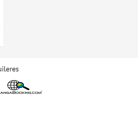
l
ileres