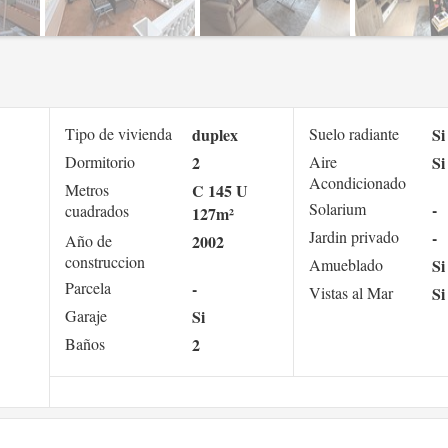
Tipo de vivienda
duplex
Suelo radiante
Si
Dormitorio
2
Aire
Si
Acondicionado
Metros
C 145 U
Solarium
-
cuadrados
127m²
Jardin privado
-
Año de
2002
construccion
Amueblado
Si
Parcela
-
Vistas al Mar
Si
Garaje
Si
Baños
2