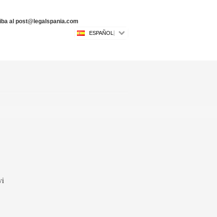
riba al post@legalspania.com
ESPAÑOL
vi