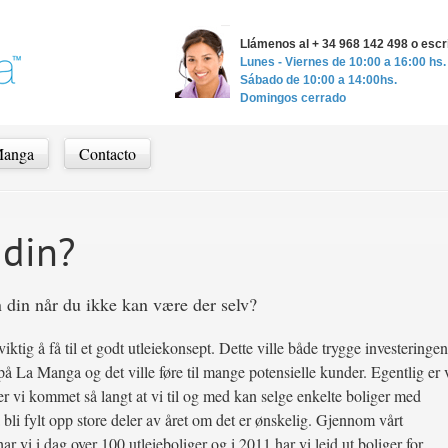
Llámenos al + 34 968 142 498 o esc
Lunes - Viernes de 10:00 a 16:00 hs.
Sábado de 10:00 a 14:00hs.
Domingos cerrado
Manga
Contacto
 din?
 din når du ikke kan være der selv?
viktig å få til et godt utleiekonsept. Dette ville både trygge investeringen
 på La Manga og det ville føre til mange potensielle kunder. Egentlig er 
g er vi kommet så langt at vi til og med kan selge enkelte boliger med
å bli fylt opp store deler av året om det er ønskelig. Gjennom vårt
ar vi i dag over 100 utleieboliger og i 2011 har vi leid ut boliger for