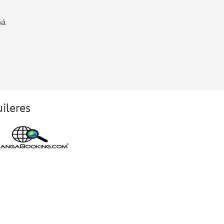
n
så
ileres